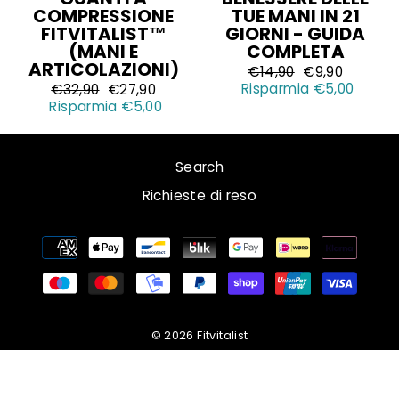
COMPRESSIONE
TUE MANI IN 21
FITVITALIST™
GIORNI - GUIDA
(MANI E
COMPLETA
ARTICOLAZIONI)
P
€14,90
P
€9,90
Risparmia €5,00
r
r
P
€32,90
P
€27,90
e
e
Risparmia €5,00
r
r
z
z
e
e
z
z
z
z
o
o
z
z
Search
n
s
o
o
o
c
n
s
Richieste di reso
r
o
o
c
m
n
r
o
a
t
m
n
l
a
a
t
e
t
l
a
o
e
t
o
© 2026 Fitvitalist